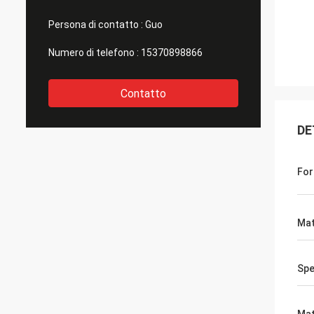
Persona di contatto :
Guo
Numero di telefono :
15370898866
Contatto
DE
Fo
Mat
Spe