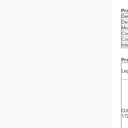
Pro
Den
Den
Mod
Coe
Con
Int
Pro
Le
CU
17