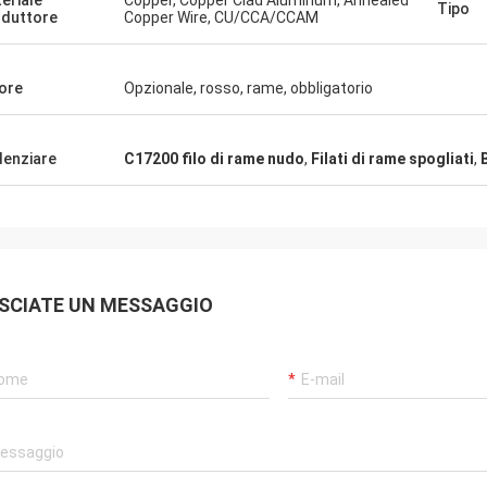
eriale
Copper, Copper Clad Aluminum, Annealed
Tipo
duttore
Copper Wire, CU/CCA/CCAM
ore
Opzionale, rosso, rame, obbligatorio
denziare
C17200 filo di rame nudo
,
Filati di rame spogliati
,
SCIATE UN MESSAGGIO