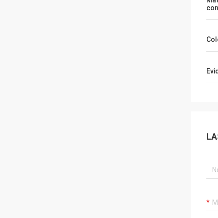
Mat
con
Col
Evi
LA