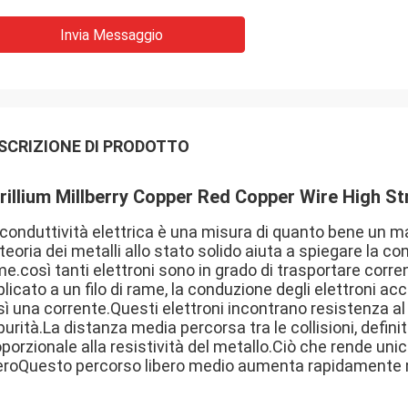
Invia Messaggio
SCRIZIONE DI PRODOTTO
rillium Millberry Copper Red Copper Wire High 
conduttività elettrica è una misura di quanto bene un mat
teoria dei metalli allo stato solido aiuta a spiegare la co
e.così tanti elettroni sono in grado di trasportare corr
licato a un filo di rame, la conduzione degli elettroni ac
ì una corrente.Questi elettroni incontrano resistenza al
urità.La distanza media percorsa tra le collisioni, defin
porzionale alla resistività del metallo.Ciò che rende uni
beroQuesto percorso libero medio aumenta rapidamente 