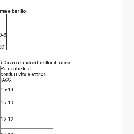
me e berilio
:
0-6
80
Cavi rotondi di berillio di rame:
Percentuale di
conduttività elettrica
o
IACS
15-19
15-19
15-19