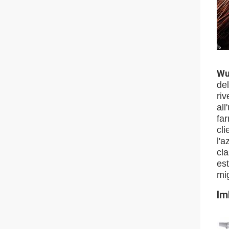
Wu
del
riv
all
far
cli
l'a
cla
est
mig
Im