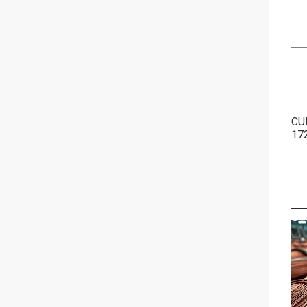
CU
17