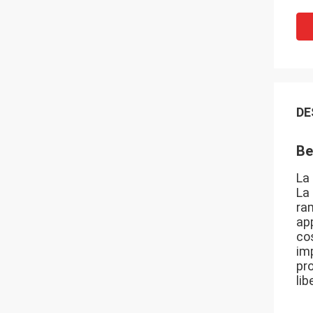
DE
Be
La 
La 
ram
app
cos
imp
pro
li