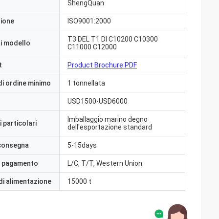
ShengQuan
zione
ISO9001:2000
T3 DEL T1 DI C10200 C10300
i modello
C11000 C12000
t
Product Brochure PDF
di ordine minimo
1 tonnellata
USD1500-USD6000
Imballaggio marino degno
 particolari
dell'esportazione standard
 consegna
5-15days
i pagamento
L/C, T/T, Western Union
di alimentazione
15000 t