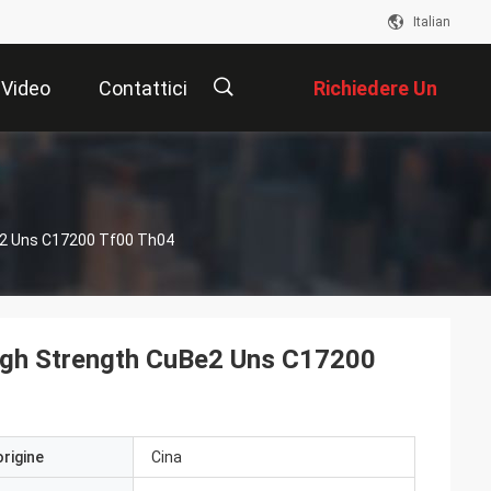
Italian
Video
Contattici
Richiedere Un
Preventivo
描
Be2 Uns C17200 Tf00 Th04
述
High Strength CuBe2 Uns C17200
origine
Cina