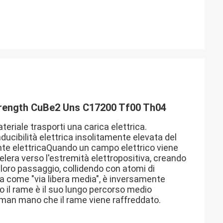
Strength CuBe2 Uns C17200 Tf00 Th04
eriale trasporti una carica elettrica.
nducibilità elettrica insolitamente elevata del
ente elettricaQuando un campo elettrico viene
celera verso l'estremità elettropositiva, creando
 loro passaggio, collidendo con atomi di
ita come "via libera media", è inversamente
co il rame è il suo lungo percorso medio
man mano che il rame viene raffreddato.