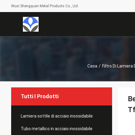
Wuxi Shengquan Metal Products Co., Ltd.
Casa
/
Filtro Di Lamiera
Tutti I Prodotti
Be
T
Lamiera sottile di acciaio inossidabile
Tubo metallico in acciaio inossidabile