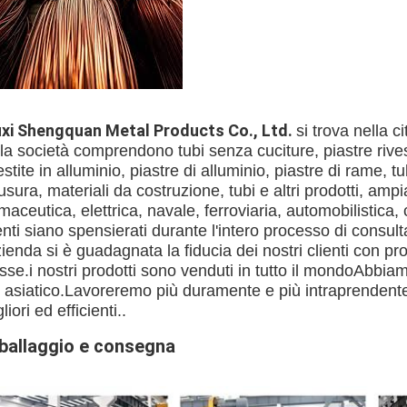
xi Shengquan Metal Products Co., Ltd.
si trova nella c
la società comprendono tubi senza cuciture, piastre rivest
estite in alluminio, piastre di alluminio, piastre di rame, t
'usura, materiali da costruzione, tubi e altri prodotti, ampi
maceutica, elettrica, navale, ferroviaria, automobilistica
enti siano spensierati durante l'intero processo di consul
zienda si è guadagnata la fiducia dei nostri clienti con pro
sse.i nostri prodotti sono venduti in tutto il mondoAbbi
 asiatico.Lavoreremo più duramente e più intraprendentem
liori ed efficienti..
ballaggio e consegna