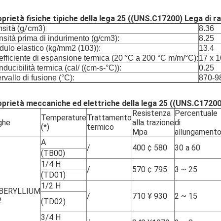
prietà fisiche tipiche della lega 25 ((UNS.C17200) Lega di ra
sità (g/cm3):
8.36
sità prima di indurimento (g/cm3):
8.25
ulo elastico (kg/mm2 (103)):
13.4
fficiente di espansione termica (20 °C a 200 °C m/m/°C):
17 x 1
ducibilità termica (cal/ ((cm-s-°C)):
0.25
ervallo di fusione (°C):
870-9
prietà meccaniche ed elettriche della lega 25 ((UNS.C17200) 
Resistenza
Percentuale
Temperature
Trattamento
ghe
alla trazione
di
(*)
termico
Mpa
allungament
A
/
400 ¢ 580
30 a 60
(TB00)
1/4 H
/
570 ¢ 795
3 ~ 25
(TD01)
1/2 H
BERYLLIUM
/
710 ¥ 930
2 ~ 15
2
(TD02)
3/4 H