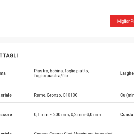
Miglior 
TTAGLI
Piastra, bobina, foglio piatto,
rma
Larghe
foglio/piastra/filo
eriale
Rame, Bronzo, C10100
Cu (mi
ssore
0,1 mm ~ 200 mm, 0,2 mm-3,0 mm
Condut