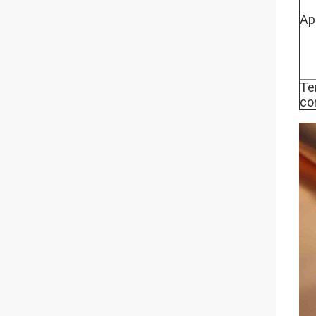
Ap
Te
co