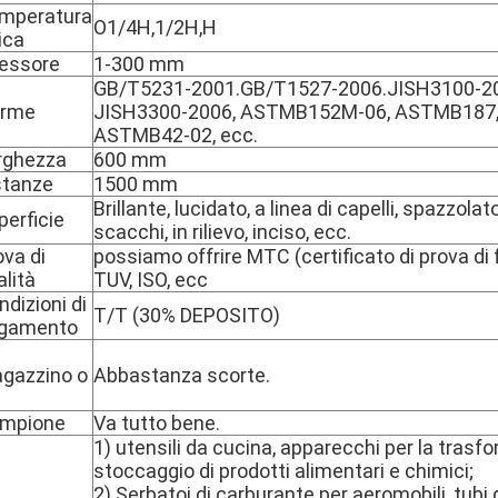
mperatura
O1/4H,1/2H,H
ica
essore
1-300 mm
GB/T5231-2001.GB/T1527-2006.JISH3100-20
rme
JISH3300-2006, ASTMB152M-06, ASTMB187
ASTMB42-02, ecc.
rghezza
600 mm
stanze
1500 mm
Brillante, lucidato, a linea di capelli, spazzolat
perficie
scacchi, in rilievo, inciso, ecc.
ova di
possiamo offrire MTC (certificato di prova di f
alità
TUV, ISO, ecc
ndizioni di
T/T (30% DEPOSITO)
gamento
gazzino o
Abbastanza scorte.
mpione
Va tutto bene.
1) utensili da cucina, apparecchi per la trasf
stoccaggio di prodotti alimentari e chimici;
2) Serbatoi di carburante per aeromobili, tubi di o