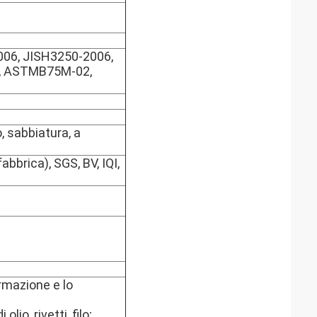
06, JISH3250-2006,
, ASTMB75M-02,
o, sabbiatura, a
abbrica), SGS, BV, IQI,
ormazione e lo
lio, rivetti, filo;