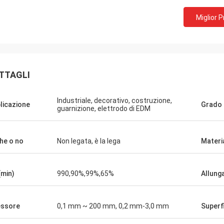
Miglior 
TTAGLI
Industriale, decorativo, costruzione,
licazione
Grado
guarnizione, elettrodo di EDM
he o no
Non legata, è la lega
Materi
(min)
990,90%,99%,65%
Allung
ssore
0,1 mm ~ 200 mm, 0,2 mm-3,0 mm
Superf