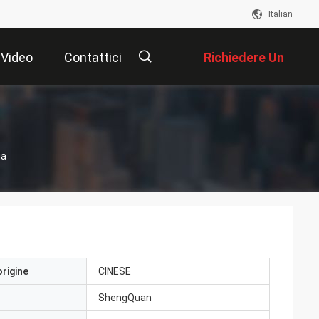
Italian
Video
Contattici
Richiedere Un
Preventivo
描
ia
述
origine
CINESE
ShengQuan