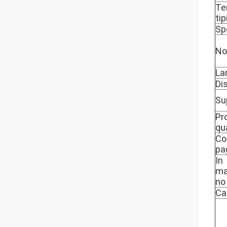
Te
tip
Sp
No
La
Di
Su
Pr
qu
Co
pa
In
ma
no
Ca