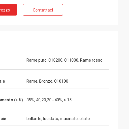
Prezzo
Contattaci
Rame puro, C10200, C11000, Rame rosso
ale
Rame, Bronzo, C10100
amento (≥ %)
35%, 40,20,20--40%, > 15
icie
brillante, lucidato, macinato, oliato