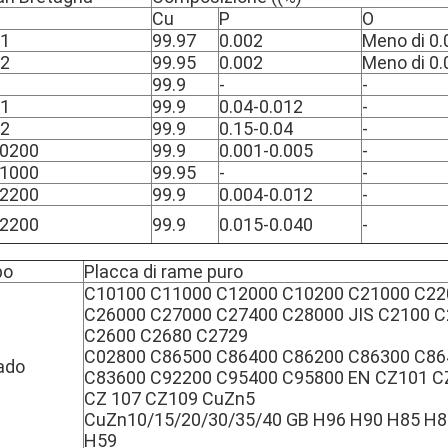
Cu
P
O
1
99.97
0.002
Meno di 0.
2
99.95
0.002
Meno di 0.
99.9
-
-
1
99.9
0.04-0.012
-
2
99.9
0.15-0.04
-
0200
99.9
0.001-0.005
-
1000
99.95
-
-
2200
99.9
0.004-0.012
-
2200
99.9
0.015-0.040
-
po
Placca di rame puro
C10100 C11000 C12000 C10200 C21000 C22
C26000 C27000 C27400 C28000 JIS C2100 
C2600 C2680 C2729
C02800 C86500 C86400 C86200 C86300 C86
ado
C83600 C92200 C95400 C95800 EN CZ101 C
CZ 107 CZ109 CuZn5
CuZn10/15/20/30/35/40 GB H96 H90 H85 H8
H59