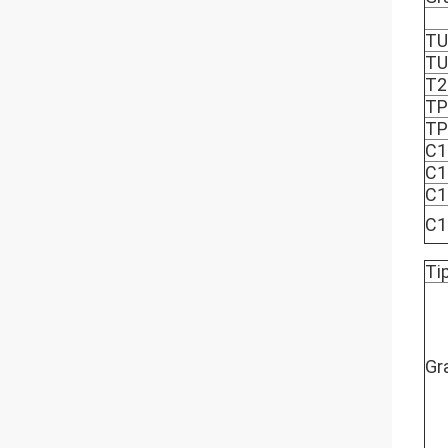
TU
TU
T2
TP
TP
C1
C1
C1
C1
Ti
Gr