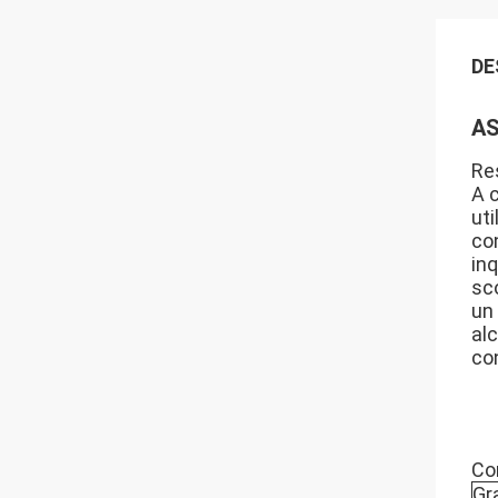
DE
AS
Res
A 
uti
con
inq
sc
un
alc
con
Co
Gr