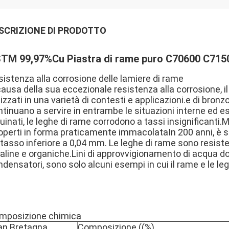
SCRIZIONE DI PRODOTTO
TM 99,97%Cu Piastra di rame puro C70600 C71500 
istenza alla corrosione delle lamiere di rame
causa della sua eccezionale resistenza alla corrosione, 
lizzati in una varietà di contesti e applicazioni.e di bro
tinuano a servire in entrambe le situazioni interne ed es
uinati, le leghe di rame corrodono a tassi insignificanti.
operti in forma praticamente immacolataIn 200 anni, è st
 tasso inferiore a 0,04 mm. Le leghe di rame sono resist
aline e organiche.Lini di approvvigionamento di acqua dol
densatori, sono solo alcuni esempi in cui il rame e le le
mposizione chimica
an Bretagna
Composizione ((%)