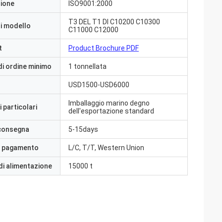
zione
ISO9001:2000
T3 DEL T1 DI C10200 C10300
i modello
C11000 C12000
t
Product Brochure PDF
di ordine minimo
1 tonnellata
USD1500-USD6000
Imballaggio marino degno
 particolari
dell'esportazione standard
 consegna
5-15days
i pagamento
L/C, T/T, Western Union
di alimentazione
15000 t