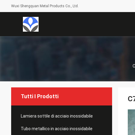
Wuxi Shengquan Metal Products Co., Ltd.
C
Tutti I Prodotti
C7
Lamiera sottile di acciaio inossidabile
Tubo metallico in acciaio inossidabile