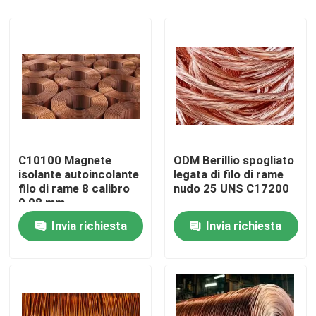
C10100 Magnete
ODM Berillio spogliato
isolante autoincolante
legata di filo di rame
filo di rame 8 calibro
nudo 25 UNS C17200
0,08 mm
Casa
Invia richiesta
Invia richiesta
Chi siamo
Contatti