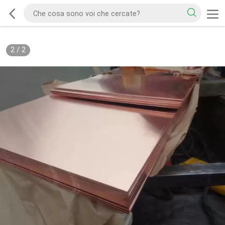
2
/
2