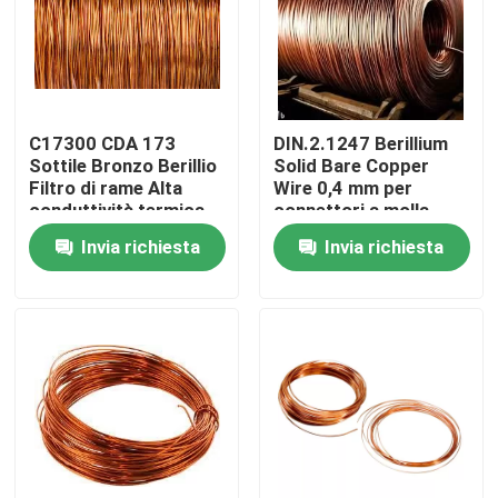
Prodotti
Video
C17300 CDA 173
DIN.2.1247 Berillium
Sottile Bronzo Berillio
Solid Bare Copper
Filtro di rame Alta
Wire 0,4 mm per
Lamiera sottile di acciaio inossidabile
conduttività termica
connettori a molla
Invia richiesta
Invia richiesta
Tubo metallico in acciaio inossidabile
Bobina dello strato di acciaio inossidabile
Barre in acciaio inossidabile
Piastra di acciaio inossidabile