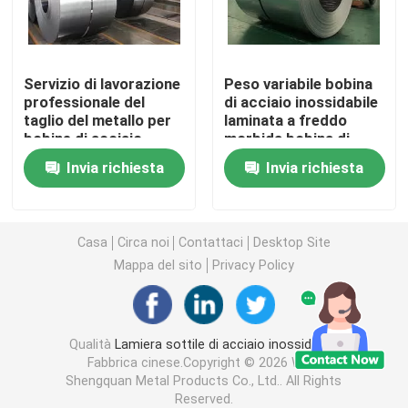
Bobina dello strato di acciaio inossidabile
Servizio di lavorazione
Peso variabile bobina
professionale del
di acciaio inossidabile
Barre in acciaio inossidabile
taglio del metallo per
laminata a freddo
bobine di acciaio
morbida bobina di
inossidabile laminate a
acciaio rivestita di
Piastra di acciaio inossidabile
Invia richiesta
Invia richiesta
caldo
colore per lo
stampaggio
Bobina di acciaio inossidabile 304
Casa
Circa noi
Contattaci
Desktop Site
Mappa del sito
Privacy Policy
Acciaio inossidabile Rod Bar
Strato di acciaio inossidabile 304
Qualità
Lamiera sottile di acciaio inossidabile
Fabbrica cinese.Copyright © 2026 Wuxi
Shengquan Metal Products Co., Ltd.. All Rights
Tubo in acciaio inossidabile 316
Reserved.