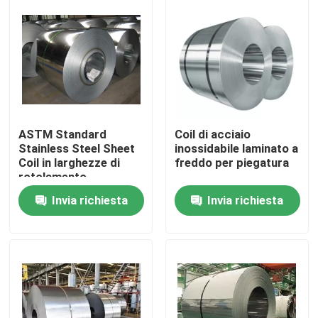
Su di noi
Visita alla fabbrica
Controllo della qualità
ASTM Standard
Coil di acciaio
Stainless Steel Sheet
inossidabile laminato a
Coil in larghezze di
freddo per piegatura
Contattaci
rotolamento
personalizzate da 15
Invia richiesta
Invia richiesta
m e 20 m
Chiedi un preventivo
Lamiera sottile di acciaio inossidabile
Tubo metallico in acciaio inossidabile