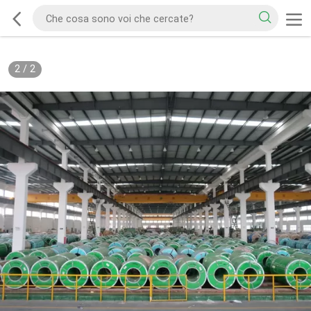
2
/
2