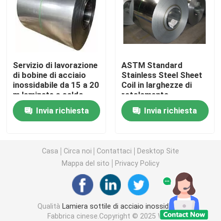
Bobina dello strato di acciaio inossidabile
Barre in acciaio inossidabile
Servizio di lavorazione
ASTM Standard
di bobine di acciaio
Stainless Steel Sheet
inossidabile da 15 a 20
Coil in larghezze di
Piastra di acciaio inossidabile
m laminate a caldo
rotolamento
laminate a freddo
personalizzate da 15
Invia richiesta
Invia richiesta
m e 20 m
Bobina di acciaio inossidabile 304
Acciaio inossidabile Rod Bar
Casa
Circa noi
Contattaci
Desktop Site
Mappa del sito
Privacy Policy
Strato di acciaio inossidabile 304
Qualità
Lamiera sottile di acciaio inossidabile
Tubo in acciaio inossidabile 316
Fabbrica cinese.Copyright © 2025 Wuxi