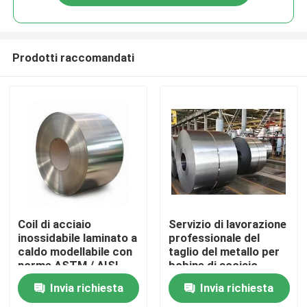
Prodotti raccomandati
Casa.
Coil di acciaio
Servizio di lavorazione
inossidabile laminato a
professionale del
caldo modellabile con
taglio del metallo per
Prodotti
norme ASTM / AISI
bobine di acciaio
inossidabile laminate a
Invia richiesta
Invia richiesta
caldo
Video