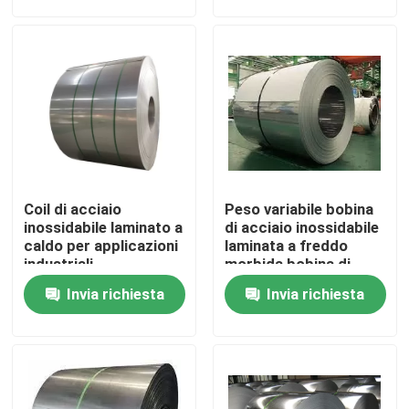
Su di noi
Visita alla fabbrica
Controllo della qualità
Coil di acciaio
Peso variabile bobina
Contattaci
inossidabile laminato a
di acciaio inossidabile
caldo per applicazioni
laminata a freddo
industriali
morbida bobina di
acciaio rivestita di
Chiedi un preventivo
Invia richiesta
Invia richiesta
colore per lo
stampaggio
Lamiera sottile di acciaio inossidabile
Tubo metallico in acciaio inossidabile