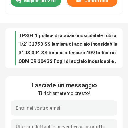
Miglior prezzo
Contattaci
TP304 1 pollice di acciaio inossidabile tubi a bobina laminati a freddo A269 A213 Standard lucidato
1/2" 32750 SS lamiera di acciaio inossidabile bobina tubo rotondo quadrato piegatura
Su di noi
310S 304 SS bobina a fessura 409 bobina in acciaio inossidabile TISCO AISI 430 316
ODM CR 304SS Fogli di acciaio inossidabile bobina n. 1 Superficie Alta resistenza
Visita alla fabbrica
AISI 430SS bobina di lamiera di acciaio inossidabile laminata a caldo NO.1 BA Finitura superficiale
Connessione di stazione di stazione di stazionamento4
Controllo della qualità
Cavo laminato a caldo in acciaio inossidabile 2205 4 mm 6 mm 8 mm 1000-2000 mm
Termica trattata 304L lamiera di acciaio inossidabile bobina striscia 3mm-20mm ODM
5MM 201 bobina in acciaio inossidabile 304 SS bobina a fessura 347H EN 1.455 HRC austenitico
Contattaci
SUS201 Foli di acciaio inossidabile laminati a freddo ASTM AISI
Lasciate un messaggio
Coili di acciaio inossidabile laminati a caldo a fessura 316l 304L 321 4FT
Chiedi un preventivo
Ti richiameremo presto!
347 321 lamiere di acciaio inossidabile laminate a caldo bobina laminata a caldo per apparecchiature strutturali
1250 mm 0,7 mm 430 bobina in acciaio inossidabile 301 SS Slit Coil Roll AISI SUS 2B Finitura
Lamiera sottile di acciaio inossidabile
OEM 310S Distribuitore di bobine di lamiera in acciaio inossidabile 3 mm
2 mm Anti corrosione 304L lamiera di acciaio inossidabile ASTM GB DIN EN Standard
Tubo metallico in acciaio inossidabile