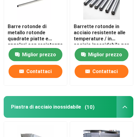
Barre rotonde di
Barrette rotonde in
metallo rotonde
acciaio resistente alle
quadrate piatte e
temperature / in
angolari con resistenza
acciaio inossidabile per
alla corrosione
piegatura decorativa
Miglior prezzo
Miglior prezzo
Contattaci
Contattaci
Piastra di acciaio inossidabile
(10)