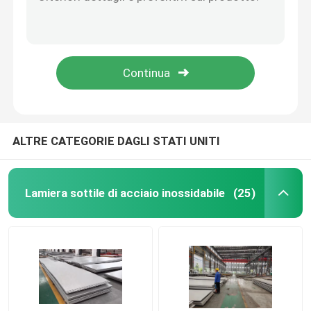
JIS 4305 Strisce di lamiera sottile in acciaio inossidabile SS 304 0,15 mm
Polito 410 420 409 304 bobina inossidabile AISI Standard per ascensore industriale
Bobina dello strato di acciaio inossidabile
Striscia di bobina di lamiera di acciaio inossidabile laminata a caldo 1 mm AISI
N. 1 ASME 304 Strip Coil in acciaio inossidabile laminato a freddo 3 mm
Barre in acciaio inossidabile
AISI SUS304 lamiera di acciaio inossidabile bobina 0,35 mm BA Fishish 1220 mm
Piastra di acciaio inossidabile
ALTRE CATEGORIE DAGLI STATI UNITI
Bobina di acciaio inossidabile 304
Lamiera sottile di acciaio inossidabile
(25)
Acciaio inossidabile Rod Bar
Strato di acciaio inossidabile 304
Tubo in acciaio inossidabile 316