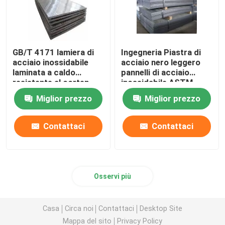
GB/T 4171 lamiera di
Ingegneria Piastra di
acciaio inossidabile
acciaio nero leggero
laminata a caldo
pannelli di acciaio
resistente al corten
inossidabile ASTM
Q235NH ASTM A558
A516 ASME SA516
Miglior prezzo
Miglior prezzo
Contattaci
Contattaci
Osservi più
Casa
Circa noi
Contattaci
Desktop Site
Mappa del sito
Privacy Policy