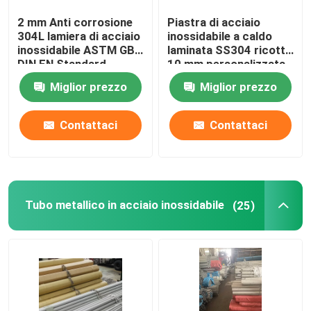
2 mm Anti corrosione
Piastra di acciaio
Filtro di lamiera di rame
304L lamiera di acciaio
inossidabile a caldo
inossidabile ASTM GB
laminata SS304 ricotta
DIN EN Standard
10 mm personalizzata
Cable tray in acciaio inossidabile
Miglior prezzo
Miglior prezzo
Contattaci
Contattaci
Tubo metallico in acciaio inossidabile
(25)