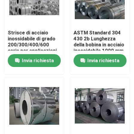
Su di noi
Strisce di acciaio
ASTM Standard 304
Visita alla fabbrica
inossidabile di grado
430 2b Lunghezza
200/300/400/600
della bobina in acciaio
serie per applicazioni
inossidabile 1000 mm-
Controllo della qualità
resistenti alla
12000 mm
Invia richiesta
Invia richiesta
corrosione
Contattaci
Chiedi un preventivo
Lamiera sottile di acciaio inossidabile
Tubo metallico in acciaio inossidabile