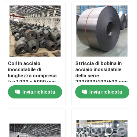
Coil in acciaio
Striscia di bobina in
inossidabile di
acciaio inossidabile
lunghezza compresa
della serie
tra 1000 e 6000 mm
200/300/400/600 con
per prodotti ad alte
bordo di
Invia richiesta
Invia richiesta
prestazioni
fessura/borda del
Casa.
mulino per imballaggio
Prodotti
Video