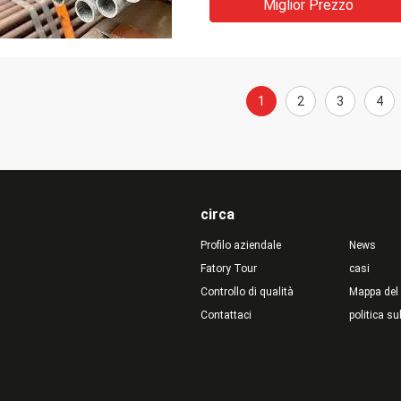
Miglior Prezzo
1
2
3
4
circa
Profilo aziendale
News
Fatory Tour
casi
Controllo di qualità
Mappa del 
Contattaci
politica su