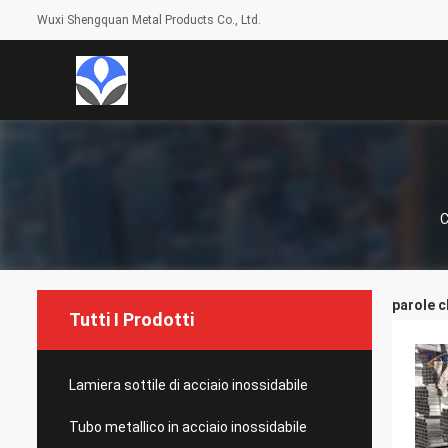
Wuxi Shengquan Metal Products Co., Ltd.
parole c
Tutti I Prodotti
Lamiera sottile di acciaio inossidabile
Tubo metallico in acciaio inossidabile