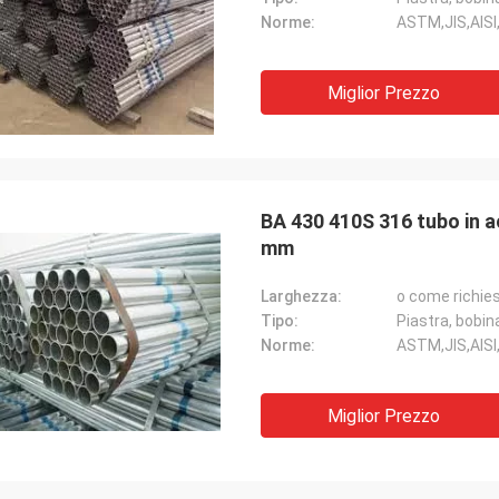
Norme:
ASTM,JIS,AISI
Miglior Prezzo
BA 430 410S 316 tubo in ac
mm
Larghezza:
o come richie
Tipo:
Piastra, bobina
Norme:
ASTM,JIS,AISI
Miglior Prezzo