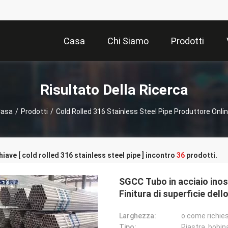
Casa
Chi Siamo
Prodotti
Risultato Della Ricerca
Casa
/
Prodotti
/
Cold Rolled 316 Stainless Steel Pipe Produttore Onli
hiave [ cold rolled 316 stainless steel pipe ] incontro
36
prodotti.
SGCC Tubo in acciaio inos
Finitura di superficie del
Larghezza:
o come richie
Tipo:
Piastra, bobina