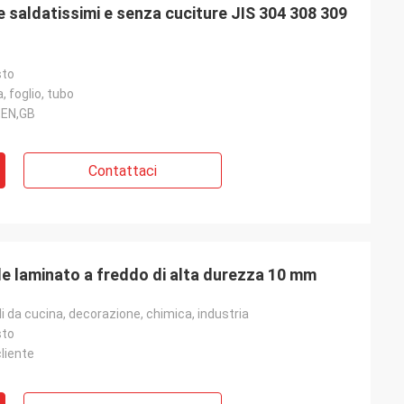
le saldatissimi e senza cuciture JIS 304 308 309
sto
, foglio, tubo
,EN,GB
Contattaci
ile laminato a freddo di alta durezza 10 mm
ili da cucina, decorazione, chimica, industria
sto
cliente