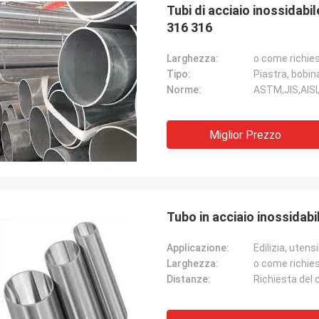
Tubi di acciaio inossidabi
316 316
Larghezza:
o come richie
Tipo:
Piastra, bobina
Norme:
ASTM,JIS,AISI
Miglior Prezzo
Tubo in acciaio inossidab
Applicazione:
Edilizia, utens
Larghezza:
o come richie
Distanze:
Richiesta del 