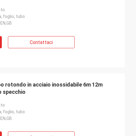
sto
, foglio, tubo
,EN,GB
Contattaci
o rotondo in acciaio inossidabile 6m 12m
o specchio
sto
, foglio, tubo
,EN,GB