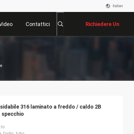
Italian
Video
Contattici
Richiedere Un
Preventivo
ne
sidabile 316 laminato a freddo / caldo 2B
lo specchio
sto
, foglio, tubo