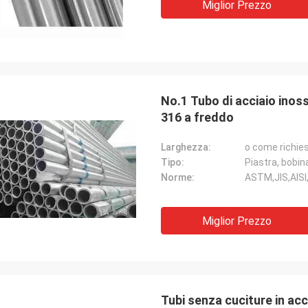
Miglior Prezzo
No.1 Tubo di acciaio inoss
316 a freddo
Larghezza:
o come richie
Tipo:
Piastra, bobina
Norme:
ASTM,JIS,AISI
Miglior Prezzo
Tubi senza cuciture in acc