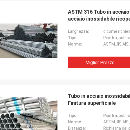
ASTM 316 Tubo in acciaio 
acciaio inossidabile ricop
Larghezza:
o come richie
Tipo:
Piastra, bobina
Norme:
ASTM,JIS,AISI
Miglior Prezzo
Tubo in acciaio inossidab
Finitura superficiale
Tipo:
Piastra, bobina
Norme:
ASTM,JIS,AISI
Distanze:
Richiesta del 