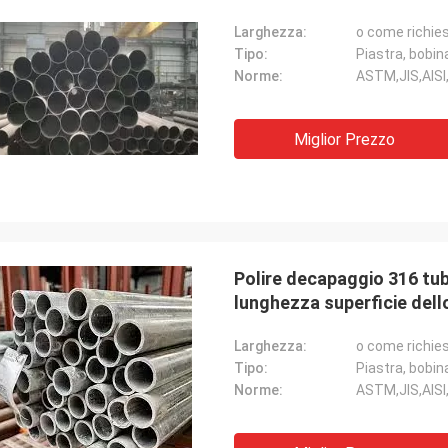
Larghezza:
o come richie
Tipo:
Piastra, bobina
Norme:
ASTM,JIS,AISI
Miglior Prezzo
Polire decapaggio 316 tub
lunghezza superficie dell
Larghezza:
o come richie
Tipo:
Piastra, bobina
Norme:
ASTM,JIS,AISI