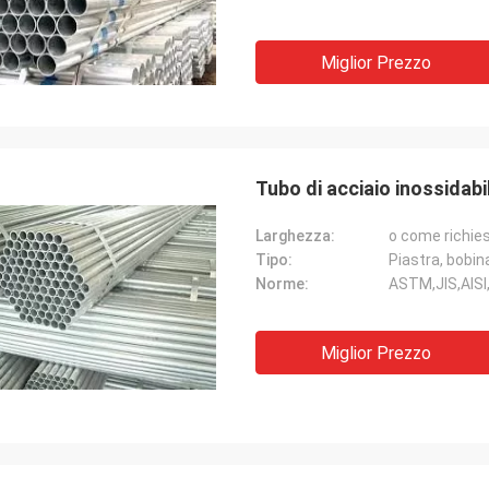
Miglior Prezzo
Tubo di acciaio inossidab
Larghezza:
o come richie
Tipo:
Piastra, bobina
Norme:
ASTM,JIS,AISI
Miglior Prezzo